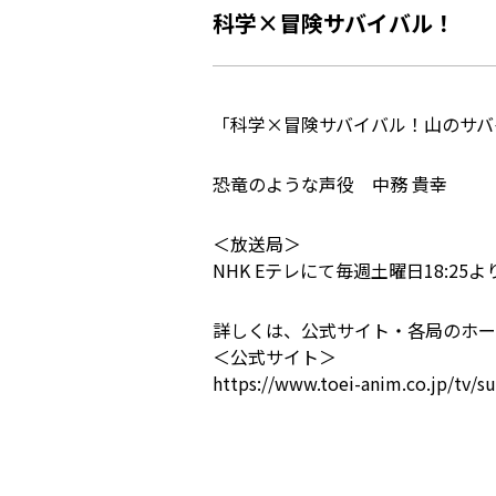
科学×冒険サバイバル！
「科学×冒険サバイバル！山のサバ
恐竜のような声役 中務 貴幸
＜放送局＞
NHK Eテレにて毎週土曜日18:25
詳しくは、公式サイト・各局のホー
＜公式サイト＞
https://www.toei-anim.co.jp/tv/su