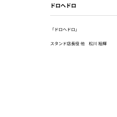
ドロヘドロ
「ドロヘドロ」
スタンド店長役 他 松川 裕輝